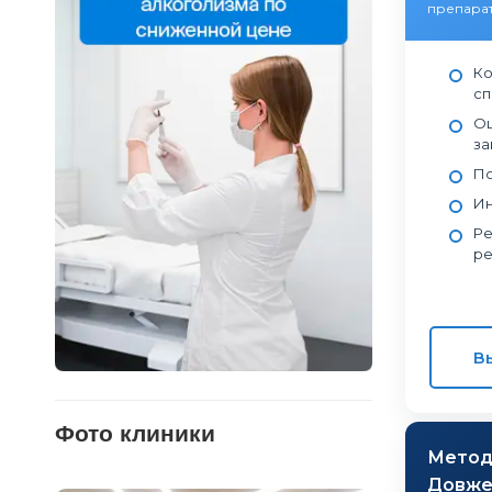
препарат
Ко
сп
Оц
за
По
Ин
Ре
ре
В
Фото клиники
Мето
Довжен