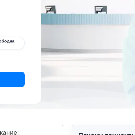
ободна
жание: