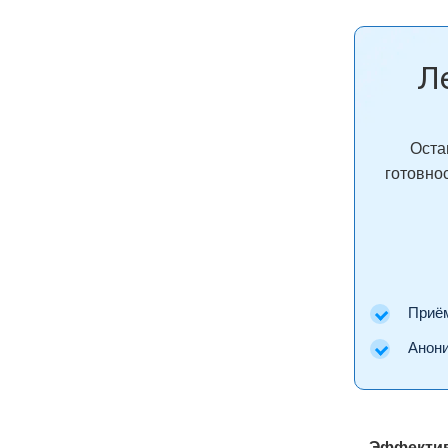
Л
Оста
готовно
Приём 
Аноним
Эффектив