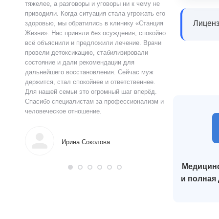
ту.
тяжелее, а разговоры и уговоры ни к чему не
«Станция Жизни»,
ту
приводили. Когда ситуация стала угрожать его
полностью контр
Лиценз
здоровью, мы обратились в клинику «Станция
страшно и стыдно
ацию.
Жизни». Нас приняли без осуждения, спокойно
чувства быстро у
истов
всё объяснили и предложили лечение. Врачи
выслушал, объясн
 читают
провели детоксикацию, стабилизировали
и предложил поня
ься в
состояние и дали рекомендации для
прошло анонимно,
аны на
дальнейшего восстановления. Сейчас муж
лечения я впервы
и веру.
держится, стал спокойнее и ответственнее.
почувствовал ясн
Для нашей семьи это огромный шаг вперёд.
что могу жить тр
Спасибо специалистам за профессионализм и
поддержку.
человеческое отношение.
Алек
Ирина Соколова
Медицинс
и полная