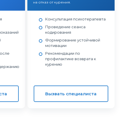
на отказ от курения.
я
Консультация психотерапевта
Проведение сеанса
показаний
кодирования
й
Формирование устойчивой
мотивации
после
Рекомендации по
профилактике возврата к
курению
ддержанию
ста
Вызвать специалиста