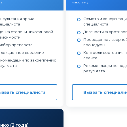
а.
никотину.
нсультация врача-
Осмотр и консультаци
ециалиста
специалиста
енка степени никотиновой
Диагностика противо
висимости
Проведение лазерно
дбор препарата
процедуры
ъекционное введение
Контроль состояния 
сеанса
комендации по закреплению
зультата
Рекомендации по по
результата
ызвать специалиста
Вызвать специали
д
ко (2 года)