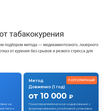
от табакокурения
ым подбором метода — медикаментозного, лазерного
каз от курения без срывов и резкого стресса для
ПОПУЛЯРНЫЙ
Метод
Довженко (1 год)
от 10 000
₽
твие на
Психотерапевтическое кодирование с
ия тяги к
формированием устойчивой установки