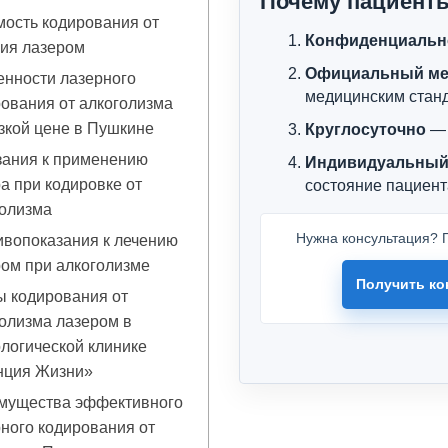
Почему пациент
ость кодирования от
Конфиденциальн
ния лазером
Официальный ме
енности лазерного
медицинским стан
ования от алкоголизма
зкой цене в Пушкине
Круглосуточно
— 
зания к применению
Индивидуальный
а при кодировке от
состояние пациент
голизма
Нужна консультация? П
вопоказания к лечению
ом при алкоголизме
Получить ко
ы кодирования от
олизма лазером в
логической клинике
нция Жизни»
мущества эффективного
ного кодирования от