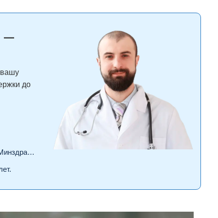
 —
 вашу
ержки до
драва РФ.
лет.