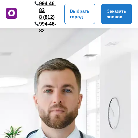
994-46-
82
Выбрать
Заказать
город
звонок
8 (812)
994-46-
82