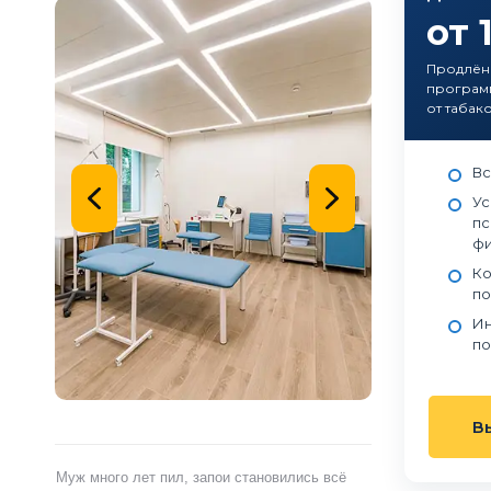
от 
Продлён
программ
от табак
Вс
Ус
пс
фи
Ко
по
Ин
по
В
ами,
Муж много лет пил, запои становились всё
Я сам обратился 