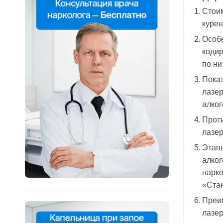
Стоим
куре
Особ
кодир
по ни
Пока
лазер
алко
Проти
лазер
Этап
алког
нарко
«Ста
Преи
лазер