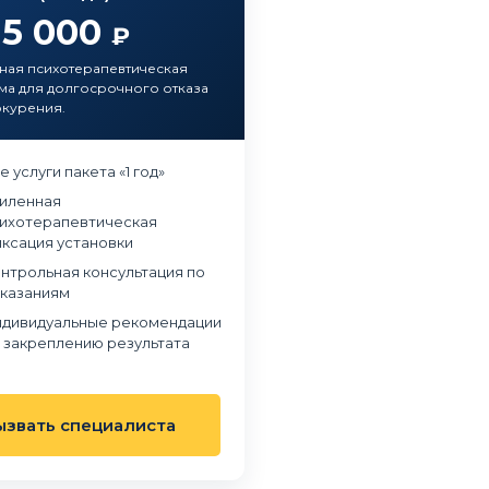
15 000
₽
ная психотерапевтическая
а для долгосрочного отказа
окурения.
е услуги пакета «1 год»
иленная
ихотерапевтическая
ксация установки
нтрольная консультация по
казаниям
дивидуальные рекомендации
 закреплению результата
ызвать специалиста
в наркологическую клинику
Обращались в частный наркологический це