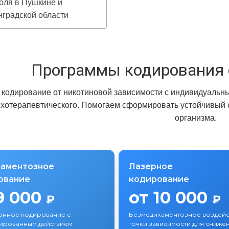
оля в Пушкине и
градской области
Программы кодирования 
кодирование от никотиновой зависимости с индивидуальн
ихотерапевтического. Помогаем сформировать устойчивый от
организма.
аментозное
Лазерное
ование
кодирование
9 000
от 10 000
₽
₽
онное кодирование с
Безмедикаментозное воздейс
ированным действием
точки зависимости для снижен