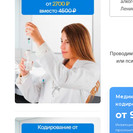
алког
Ленин
Проводим 
или пс
Медик
кодир
от 
Инъекци
пролонг