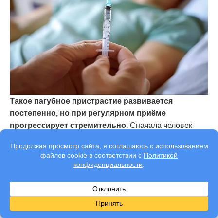
Такое пагубное пристрастие развивается
постепенно, но при регулярном приёме
прогрессирует стремительно.
Сначала человек
использует вещество как стимулятор, затем
формируется устойчивый сценарий: приём — подъём
— откат — повторный приём. Чем дольше
продолжается употребление, тем сильнее истощается
нервная система и тем тяжелее становится отказ.
Стадии развития: