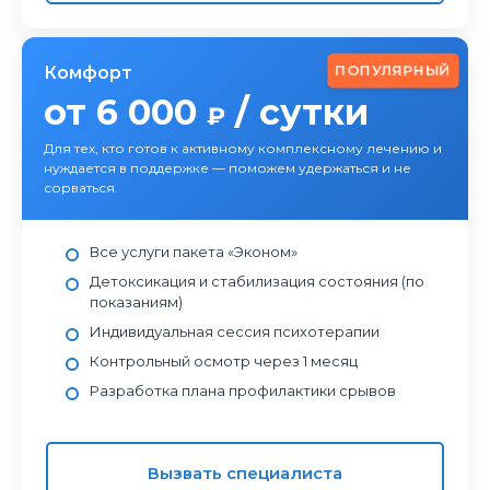
ПОПУЛЯРНЫЙ
Комфорт
от 6 000
/ сутки
₽
Для тех, кто готов к активному комплексному лечению и
нуждается в поддержке — поможем удержаться и не
сорваться.
Все услуги пакета «Эконом»
Детоксикация и стабилизация состояния (по
показаниям)
Индивидуальная сессия психотерапии
Контрольный осмотр через 1 месяц
Разработка плана профилактики срывов
Вызвать специалиста