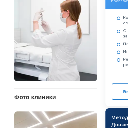
препарат
Ко
сп
Оц
за
По
Ин
Ре
ре
В
Фото клиники
Мето
Довжен