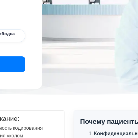
ободна
жание:
Почему пациент
мость кодирования
Конфиденциальн
ия уколом