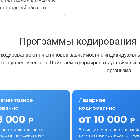
инградской области
Программы кодирования 
кодирование от никотиновой зависимости с индивидуальн
ихотерапевтического. Помогаем сформировать устойчивый от
организма.
аментозное
Лазерное
ование
кодирование
9 000
от 10 000
₽
₽
онное кодирование с
Безмедикаментозное воздейс
ированным действием
точки зависимости для снижен