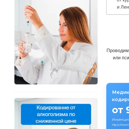
и Лен
Проводим 
или пс
Медик
кодир
от 
Инъекци
пролонг