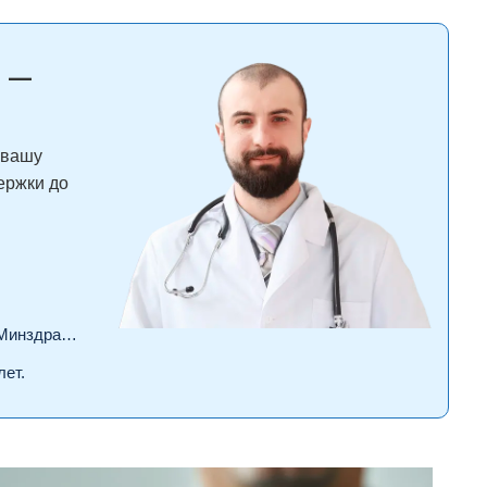
 —
 вашу
ержки до
драва РФ.
лет.