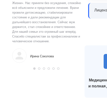
ацию.
Жизни». Нас приняли без осуждения, спокойно
чувства быстро у
истов
всё объяснили и предложили лечение. Врачи
выслушал, объясн
Лиценз
 читают
провели детоксикацию, стабилизировали
и предложил поня
ься в
состояние и дали рекомендации для
прошло анонимно,
аны на
дальнейшего восстановления. Сейчас муж
лечения я впервы
и веру.
держится, стал спокойнее и ответственнее.
почувствовал ясн
Для нашей семьи это огромный шаг вперёд.
что могу жить тр
Спасибо специалистам за профессионализм и
поддержку.
человеческое отношение.
Алек
Ирина Соколова
Медицинс
и полная