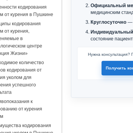
Официальный ме
енности кодирования
медицинским стан
м от курения в Пушкине
Круглосуточно
— 
ципы кодирования
м от курения,
Индивидуальный
еняемые в
состояние пациент
логическом центре
нция Жизни»
Нужна консультация? П
ходимое количество
Получить ко
ов кодирования от
ия уколом для
чения успешного
ьтата
вопоказания к
ованию от курения
ом
мущества кодирования
рения уколом в Пушкине