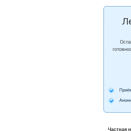
Л
Оста
готовно
Приём 
Аноним
Частная 