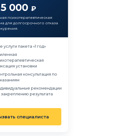
15 000
₽
ная психотерапевтическая
а для долгосрочного отказа
окурения.
е услуги пакета «1 год»
иленная
ихотерапевтическая
ксация установки
нтрольная консультация по
казаниям
дивидуальные рекомендации
 закреплению результата
в наркологическую клинику
Обращались в частный наркологический це
ызвать специалиста
 когда понял, что алкоголь
«Станция Жизни» из-за зависимости сына о
олирует мою жизнь. Было
наркотиков. Мы были в отчаянии и не
, но на консультации эти
понимали, как правильно помочь. В клиник