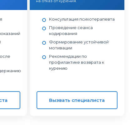
на отказ от курения.
я
Консультация психотерапевта
Проведение сеанса
показаний
кодирования
й
Формирование устойчивой
мотивации
после
Рекомендации по
профилактике возврата к
курению
ддержанию
ста
Вызвать специалиста