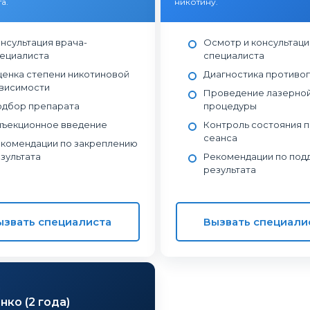
а.
никотину.
нсультация врача-
Осмотр и консультаци
ециалиста
специалиста
енка степени никотиновой
Диагностика противо
висимости
Проведение лазерно
дбор препарата
процедуры
ъекционное введение
Контроль состояния 
сеанса
комендации по закреплению
зультата
Рекомендации по по
результата
ызвать специалиста
Вызвать специали
д
ко (2 года)