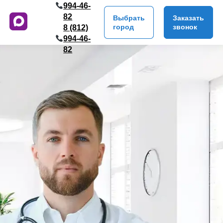
994-46-
82
Выбрать
Заказать
город
звонок
8 (812)
994-46-
82