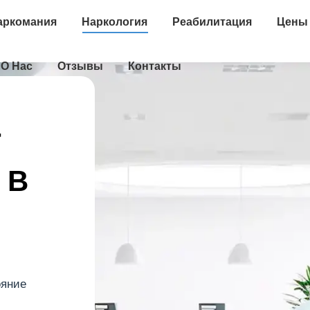
аркомания
Наркология
Реабилитация
Цены
О Нас
Отзывы
Контакты
Т
 В
ояние