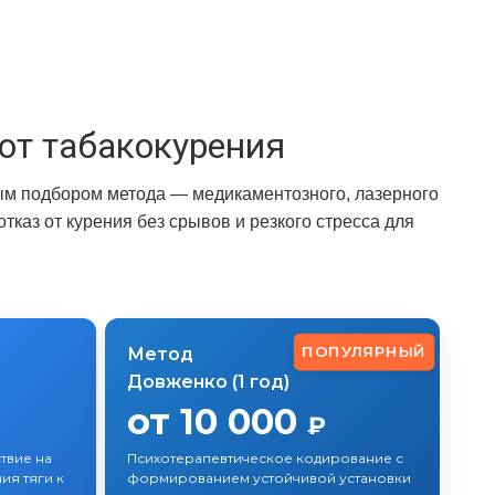
от табакокурения
ым подбором метода — медикаментозного, лазерного
каз от курения без срывов и резкого стресса для
ПОПУЛЯРНЫЙ
Метод
Довженко (1 год)
от 10 000
₽
твие на
Психотерапевтическое кодирование с
ия тяги к
формированием устойчивой установки