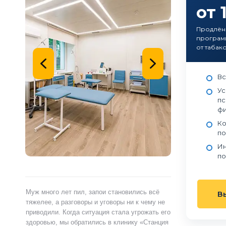
от 
Продлён
программ
от табак
Вс
Ус
пс
фи
Ко
по
Ин
по
ами,
Муж много лет пил, запои становились всё
Я сам обратился 
В
ту.
тяжелее, а разговоры и уговоры ни к чему не
«Станция Жизни»,
ту
приводили. Когда ситуация стала угрожать его
полностью контр
здоровью, мы обратились в клинику «Станция
страшно и стыдно