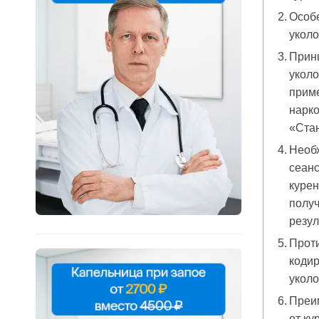
Особ
уколо
Прин
уколо
прим
нарко
«Ста
Необ
сеанс
курен
полу
резул
Проти
кодир
укол
Преи
от ку