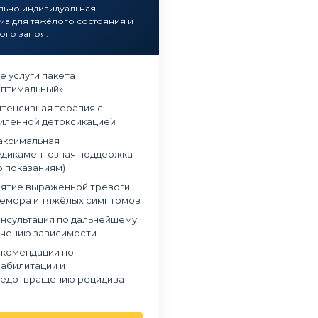
льно индивидуальная
а для тяжёлого состояния и
ого запоя.
е услуги пакета
птимальный»
тенсивная терапия с
иленной детоксикацией
ксимальная
дикаментозная поддержка
о показаниям)
ятие выраженной тревоги,
емора и тяжёлых симптомов
нсультация по дальнейшему
чению зависимости
комендации по
абилитации и
в наркологическую клинику
Обращались в частный наркологический це
едотвращению рецидива
 когда понял, что алкоголь
«Станция Жизни» из-за зависимости сына о
олирует мою жизнь. Было
наркотиков. Мы были в отчаянии и не
, но на консультации эти
понимали, как правильно помочь. В клиник