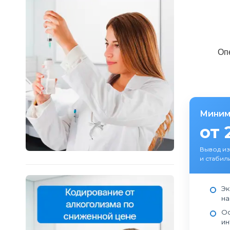
Оп
Миним
от 
Вывод из
и стабил
Эк
на
Ос
ин