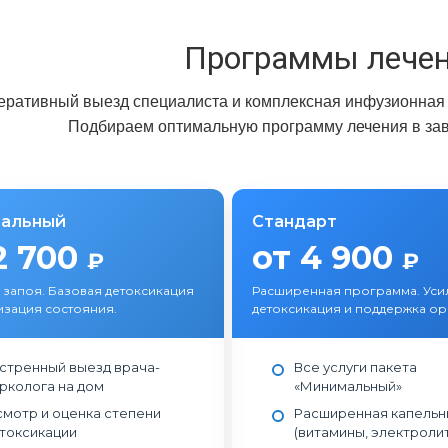
Программы лечен
еративный выезд специалиста и комплексная инфузионная 
Подбираем оптимальную программу лечения в зав
альный
Стандарт
2 700
от 4 900
₽
₽
 запоя. Базовая детоксикация
Расширенная программа. Уси
изация состояния.
детоксикация и поддержка ор
стренный выезд врача-
Все услуги пакета
рколога на дом
«Минимальный»
мотр и оценка степени
Расширенная капельн
токсикации
(витамины, электроли