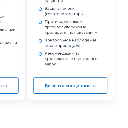
пациента
-
Защита печени
(гепатопротекторы)
при
Противорвотные и
ии
противосудорожные
лизации
препараты (по показаниям)
Контрольное наблюдение
ации для
после процедуры
Рекомендации по
профилактике повторного
запоя
ста
Вызвать специалиста