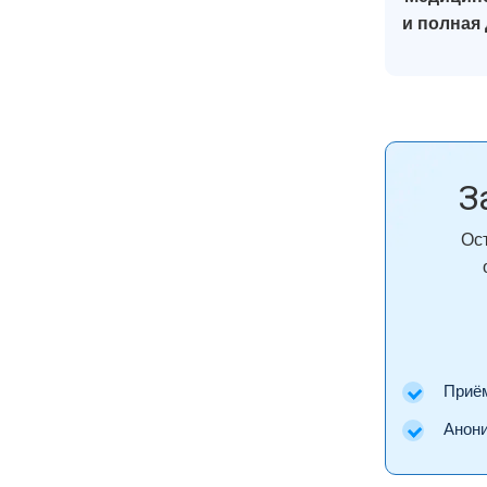
и полная
З
Ос
Приём 
Аноним