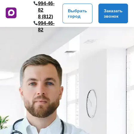
994-46-
82
Выбрать
Заказать
город
звонок
8 (812)
994-46-
82