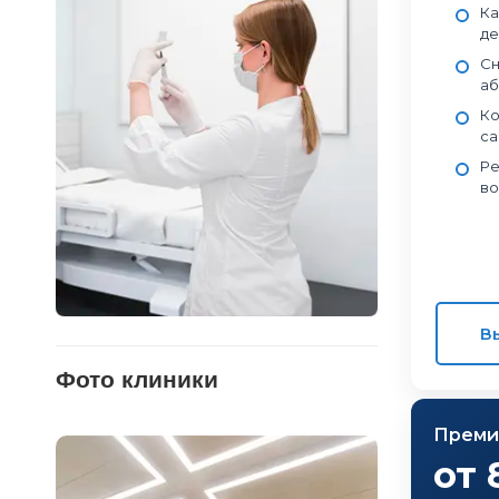
Ка
де
Сн
аб
Ко
са
Ре
во
В
Фото клиники
Преми
от 