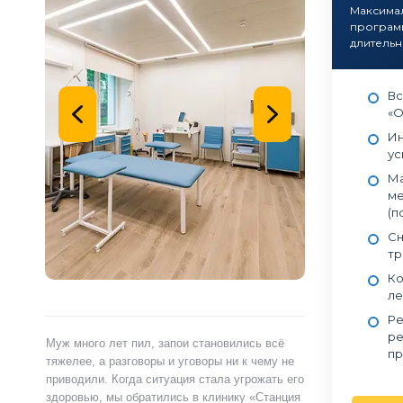
Максима
программ
длительн
Вс
«О
Ин
ус
Ма
ме
(п
Сн
тр
Ко
ле
Ре
ре
ами,
Муж много лет пил, запои становились всё
Я сам обратился 
пр
ту.
тяжелее, а разговоры и уговоры ни к чему не
«Станция Жизни»,
ту
приводили. Когда ситуация стала угрожать его
полностью контр
здоровью, мы обратились в клинику «Станция
страшно и стыдно