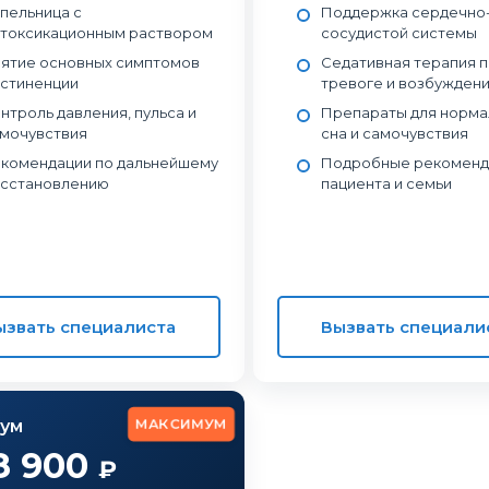
пельница с
Поддержка сердечно
токсикационным раствором
сосудистой системы
ятие основных симптомов
Седативная терапия 
стиненции
тревоге и возбужден
нтроль давления, пульса и
Препараты для норма
мочувствия
сна и самочувствия
комендации по дальнейшему
Подробные рекоменд
сстановлению
пациента и семьи
ызвать специалиста
Вызвать специали
МАКСИМУМ
ум
8 900
₽