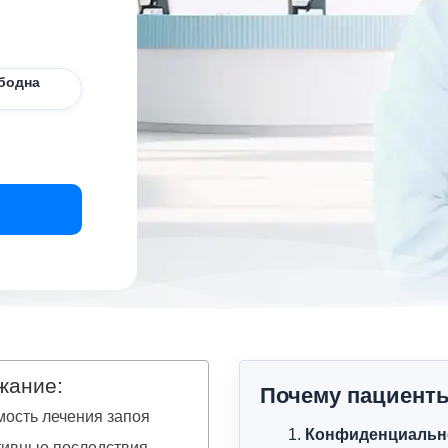
бодна
жание:
Почему пациент
ость лечения запоя
Конфиденциальн
тивные последствия