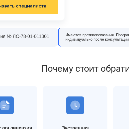
шли. Врач внимательно
нас выслушали, подробно рассказали о
ызвать специалиста
ил, что со мной происходит,
лечении и реабилитации, поддержали и сын
тный план лечения. Всё
и нас как родителей. С ним работали врачи
 без давления. После курса
психологи, постепенно он начал меняться.
е за долгое время
Сейчас он проходит восстановление и
ую голову и уверенность,
возвращается к нормальной жизни. Эта
Имеются противопоказания. Програ
ия № ЛО-78-01-011301
езво. Благодарен клинике за
клиника дала нам надежду и шанс всё
индивидуально после консультации
изменить.
сей Морозов
Екатерина Литвинова
Почему стоит обрати
кая лицензия
Экстренная