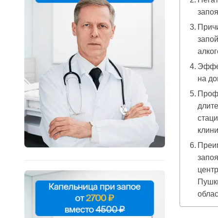
запо
Прич
запой
алко
Эффе
на до
Проф
длите
стаци
клин
Преи
запоя
цент
Пушк
облас