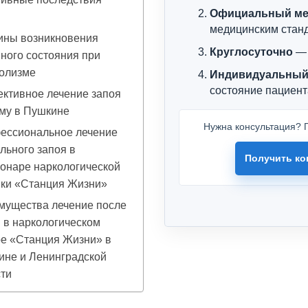
Официальный ме
я
медицинским стан
ины возникновения
Круглосуточно
— 
ного состояния при
голизме
Индивидуальный
состояние пациент
ктивное лечение запоя
му в Пушкине
Нужна консультация? П
ессиональное лечение
льного запоя в
Получить ко
онаре наркологической
ики «Станция Жизни»
мущества лечение после
 в наркологическом
ре «Станция Жизни» в
ине и Ленинградской
ти