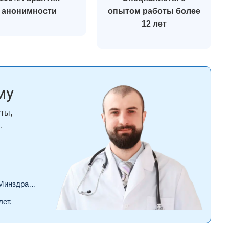
анонимности
опытом работы более
12 лет
му
уты,
.
драва РФ.
лет.