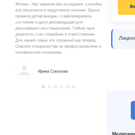
ацию.
Жизни». Нас приняли без осуждения, спокойно
чувства быстро у
В
истов
всё объяснили и предложили лечение. Врачи
выслушал, объясн
 читают
провели детоксикацию, стабилизировали
и предложил поня
ься в
состояние и дали рекомендации для
прошло анонимно,
аны на
дальнейшего восстановления. Сейчас муж
лечения я впервы
и веру.
держится, стал спокойнее и ответственнее.
почувствовал ясн
Лиценз
Для нашей семьи это огромный шаг вперёд.
что могу жить тр
Спасибо специалистам за профессионализм и
поддержку.
человеческое отношение.
Алек
Ирина Соколова
Медицинс