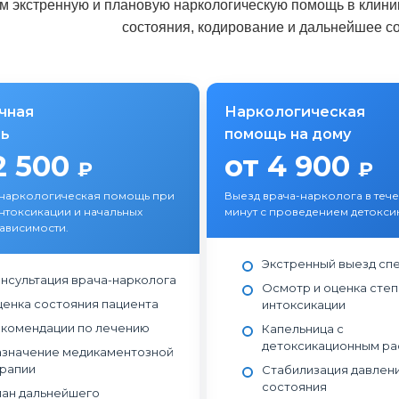
 экстренную и плановую наркологическую помощь в клиник
состояния, кодирование и дальнейшее с
чная
Наркологическая
ь
помощь на дому
2 500
от 4 900
₽
₽
 наркологическая помощь при
Выезд врача-нарколога в теч
нтоксикации и начальных
минут с проведением детокси
зависимости.
Экстренный выезд сп
нсультация врача-нарколога
Осмотр и оценка сте
енка состояния пациента
интоксикации
комендации по лечению
Капельница с
детоксикационным р
значение медикаментозной
рапии
Стабилизация давлени
состояния
ан дальнейшего