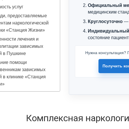
Официальный ме
ость услуг
медицинским стан
ади, предоставляемые
Круглосуточно
— 
нтам наркологической
ики «Станция Жизни»
Индивидуальный
состояние пациент
нности лечения и
илитации зависимых
Нужна консультация? П
й в Пушкине
ание помощи
Получить ко
твенникам зависимых
 в клинике «Станция
и»
Комплексная нарколог