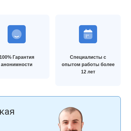
профессионально, поставили капельницы,
это тоже серьёзная п
а,
стабилизировали давление, помогли прийти в
лечение. Очень понра
 и
себя. Всё происходило спокойно, без грубости
подход и внимание к 
и формальностей. После выхода из острого
работали врач и психо
состояния мне предложили дальнейшее
восстановить сон и э
лечение. Сейчас понимаю, что это было
Сейчас я чувствую себ
правильное решение — обратиться именно
спокойнее. Благодарю
сюда.
поддержку.
100% Гарантия
Специалисты с
Сергей Кузнецов
Марина О
анонимности
опытом работы более
12 лет
кая