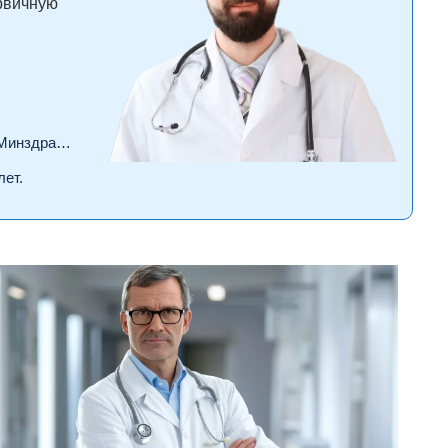
ервичную
драва РФ.
лет.