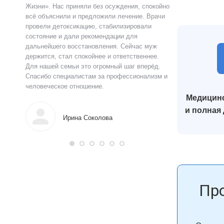
ацию.
Жизни». Нас приняли без осуждения, спокойно
чувства быстро у
истов
всё объяснили и предложили лечение. Врачи
выслушал, объясн
 читают
провели детоксикацию, стабилизировали
и предложил поня
ься в
состояние и дали рекомендации для
прошло анонимно,
аны на
дальнейшего восстановления. Сейчас муж
лечения я впервы
и веру.
держится, стал спокойнее и ответственнее.
почувствовал ясн
Для нашей семьи это огромный шаг вперёд.
что могу жить тр
Спасибо специалистам за профессионализм и
поддержку.
человеческое отношение.
Медицинс
Алек
и полная
Ирина Соколова
Пр