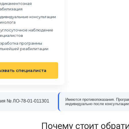
дикаментозная
абилизация
дивидуальные консультации
ихолога
углосуточное наблюдение
ециалистов
зработка программы
льнейшей реабилитации
ызвать специалиста
Имеются противопоказания. Програ
ия № ЛО-78-01-011301
индивидуально после консультации
в наркологическую клинику
Обращались в частный наркологический це
 когда понял, что алкоголь
«Станция Жизни» из-за зависимости сына о
олирует мою жизнь. Было
наркотиков. Мы были в отчаянии и не
Почему стоит обрати
, но на консультации эти
понимали, как правильно помочь. В клиник