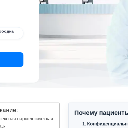
ободна
жание:
Почему пациент
ексная наркологическая
Конфиденциальн
щь