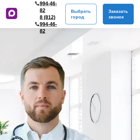
994-46-
82
Выбрать
Заказать
город
звонок
8 (812)
994-46-
82