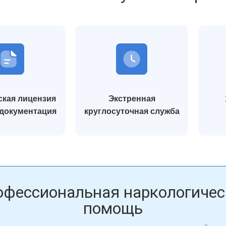
шли. Врач внимательно
нас выслушали, подробно рассказали о
ил, что со мной происходит,
лечении и реабилитации, поддержали и сын
тный план лечения. Всё
и нас как родителей. С ним работали врачи
 без давления. После курса
психологи, постепенно он начал меняться.
е за долгое время
Сейчас он проходит восстановление и
ую голову и уверенность,
возвращается к нормальной жизни. Эта
езво. Благодарен клинике за
клиника дала нам надежду и шанс всё
изменить.
кая лицензия
Экстренная
сей Морозов
Екатерина Литвинова
 документация
круглосуточная служба
офессиональная наркологичес
помощь