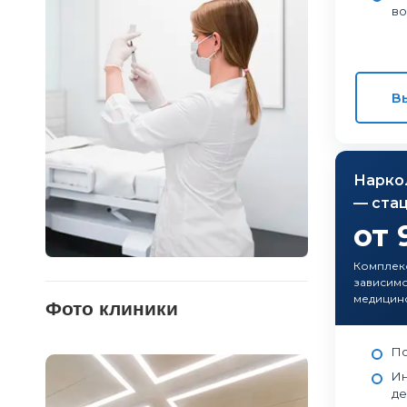
во
В
Нарко
— ста
от 
Комплек
зависимо
медицин
Фото клиники
По
Ин
де