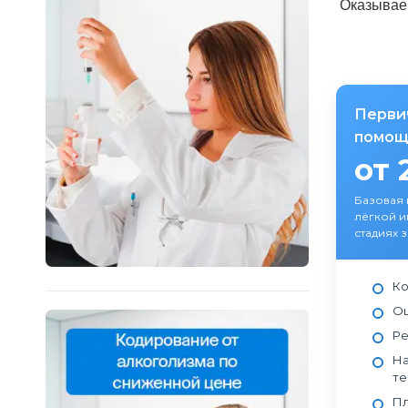
Оказываем
Перви
помощ
от 
Базовая
лёгкой и
стадиях 
Ко
Оц
Ре
На
те
Пл