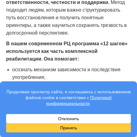
ответственности, честности и поддержки.
Метод
подходит людям, которым важно структурировать
путь восстановления и получить понятные
ориентиры, а также научиться сохранять трезвость в
долгосрочной перспективе.
В нашем современном РЦ программа «12 шагов»
используется как часть комплексной
реабилитации. Она помогает:
осознать механизм зависимости и последствия
употребления;
научиться признавать тягу и вовремя просить
помощь;
перестать оправдывать употребление и уходить в
отрицание;
работать с чувством вины, стыда и внутренними
конфликтами;
сформировать новые привычки трезвого