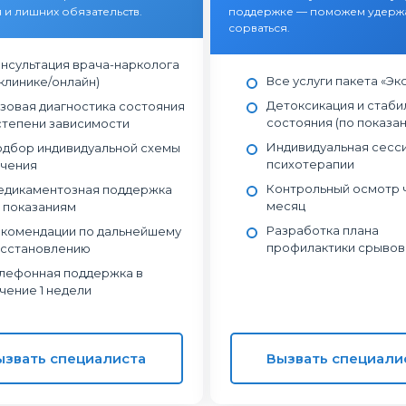
 и лишних обязательств.
поддержке — поможем удержа
сорваться.
нсультация врача-нарколога
Все услуги пакета «Эк
 клинике/онлайн)
Детоксикация и стаби
зовая диагностика состояния
состояния (по показа
степени зависимости
Индивидуальная сесс
дбор индивидуальной схемы
психотерапии
чения
Контрольный осмотр ч
дикаментозная поддержка
месяц
 показаниям
Разработка плана
комендации по дальнейшему
профилактики срывов
сстановлению
лефонная поддержка в
чение 1 недели
ызвать специалиста
Вызвать специали