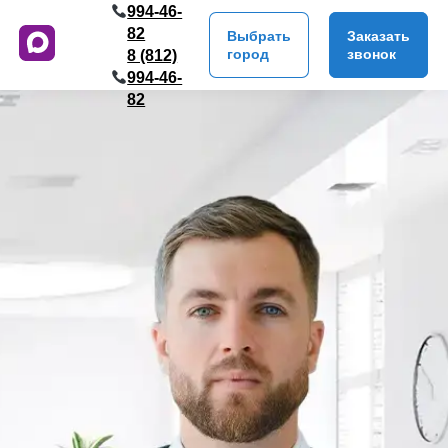
994-46-
82
Выбрать
Заказать
город
звонок
8 (812)
994-46-
82