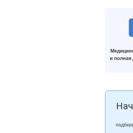
Медицинс
и полная
Нач
подберё