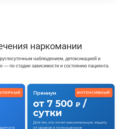
ечения наркомании
круглосуточным наблюдением, детоксикацией и
 — по стадии зависимости и состоянию пациента.
УЛЯРНЫЙ
ИНТЕНСИВНЫЙ
Премиум
от 7 500
/
₽
сутки
Для тех, кто хочет максимальную защиту
ается в
от срывов и полноценное