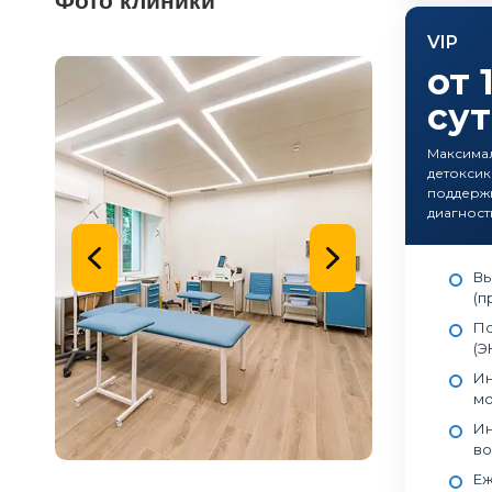
Фото клиники
VIP
от 
су
Максимал
детоксик
поддерж
диагност
Вы
(п
По
(Э
Ин
мо
Ин
во
Еж