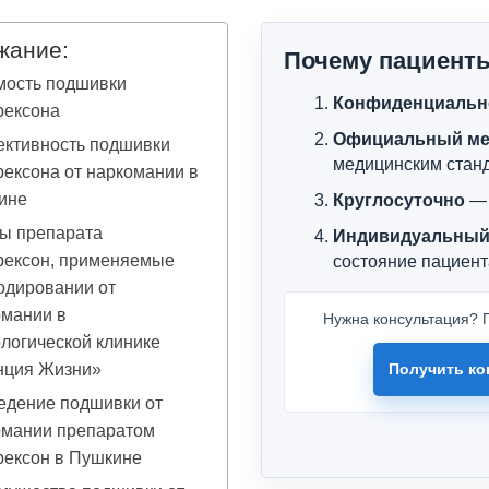
жание:
Почему пациент
мость подшивки
Конфиденциальн
рексона
Официальный ме
ктивность подшивки
медицинским стан
ексона от наркомании в
ине
Круглосуточно
— 
ы препарата
Индивидуальный
рексон, применяемые
состояние пациент
одировании от
омании в
Нужна консультация? П
логической клинике
нция Жизни»
Получить ко
едение подшивки от
омании препаратом
рексон в Пушкине