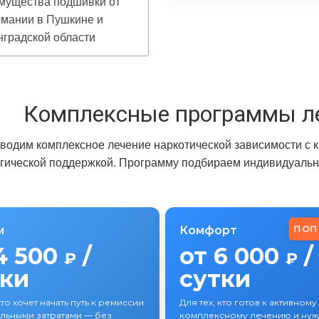
мущества подшивки от
омании в Пушкине и
градской области
Комплексные программы л
водим комплексное лечение наркотической зависимости с 
гической поддержкой. Программу подбираем индивидуально
ПОП
м
Комфорт
4 500
/
от 6 000
/
₽
₽
тки
сутки
кто хочет начать путь к ремиссии
Для тех, кто готов к активному
льными затратами — без
комплексному лечению и нужд