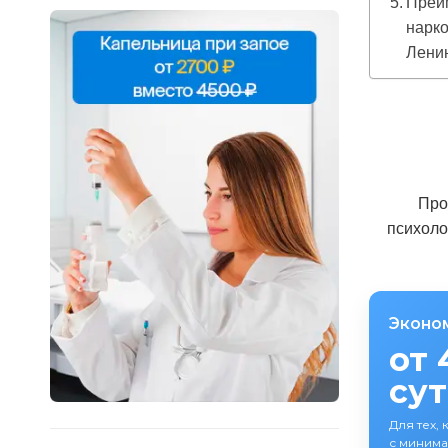
Преи
нарк
Ленин
Про
психоло
Эконо
от 
су
Для тех, 
с минима