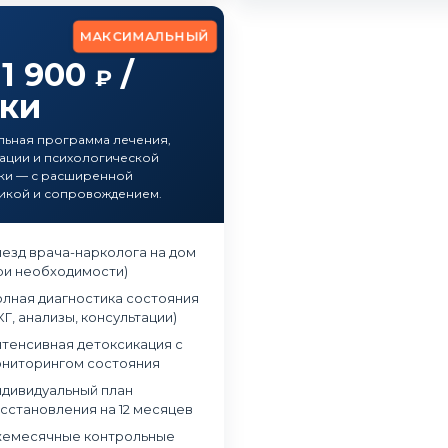
МАКСИМАЛЬНЫЙ
11 900
/
₽
тки
ьная программа лечения,
ации и психологической
ки — с расширенной
икой и сопровождением.
езд врача-нарколога на дом
ри необходимости)
лная диагностика состояния
КГ, анализы, консультации)
тенсивная детоксикация с
ниторингом состояния
дивидуальный план
сстановления на 12 месяцев
емесячные контрольные