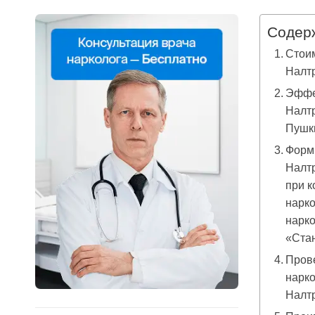
Содер
Стои
Налт
Эффе
Налтр
Пушк
Форм
Налт
при к
нарк
нарко
«Ста
Пров
нарк
Налт