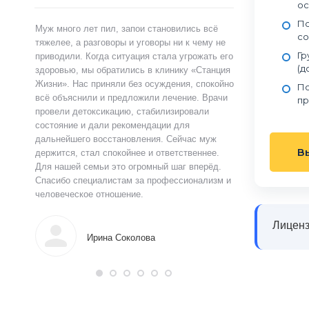
ос
Пс
ами,
Муж много лет пил, запои становились всё
Я сам обратился 
со
ту.
тяжелее, а разговоры и уговоры ни к чему не
«Станция Жизни»,
Гр
ту
приводили. Когда ситуация стала угрожать его
полностью контр
(д
здоровью, мы обратились в клинику «Станция
страшно и стыдно
ацию.
Жизни». Нас приняли без осуждения, спокойно
чувства быстро у
По
истов
всё объяснили и предложили лечение. Врачи
выслушал, объясн
пр
 читают
провели детоксикацию, стабилизировали
и предложил поня
ься в
состояние и дали рекомендации для
прошло анонимно,
аны на
дальнейшего восстановления. Сейчас муж
лечения я впервы
В
и веру.
держится, стал спокойнее и ответственнее.
почувствовал ясн
Для нашей семьи это огромный шаг вперёд.
что могу жить тр
Спасибо специалистам за профессионализм и
поддержку.
человеческое отношение.
Алек
Лиценз
Ирина Соколова