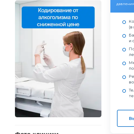
давления
Ко
(в
Ба
и 
По
ле
Ме
по
Ре
во
Те
те
В