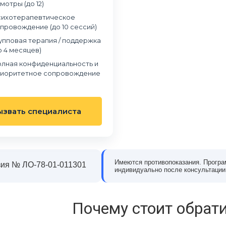
мотры (до 12)
ихотерапевтическое
в наркологическую клинику
Обращались в частный наркологический це
провождение (до 10 сессий)
 когда понял, что алкоголь
«Станция Жизни» из-за зависимости сына о
упповая терапия / поддержка
олирует мою жизнь. Было
наркотиков. Мы были в отчаянии и не
о 4 месяцев)
, но на консультации эти
понимали, как правильно помочь. В клиник
шли. Врач внимательно
нас выслушали, подробно рассказали о
лная конфиденциальность и
ил, что со мной происходит,
лечении и реабилитации, поддержали и сын
иоритетное сопровождение
тный план лечения. Всё
и нас как родителей. С ним работали врачи
 без давления. После курса
психологи, постепенно он начал меняться.
е за долгое время
Сейчас он проходит восстановление и
ызвать специалиста
ую голову и уверенность,
возвращается к нормальной жизни. Эта
езво. Благодарен клинике за
клиника дала нам надежду и шанс всё
изменить.
Имеются противопоказания. Програ
сей Морозов
Екатерина Литвинова
ия № ЛО-78-01-011301
индивидуально после консультации
Почему стоит обрати