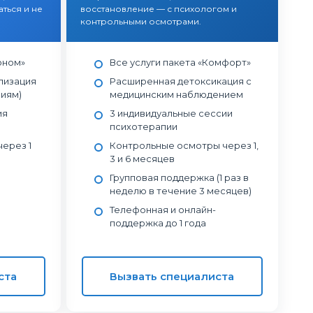
ться и не
восстановление — с психологом и
контрольными осмотрами.
оном»
Все услуги пакета «Комфорт»
лизация
Расширенная детоксикация с
ниям)
медицинским наблюдением
ия
3 индивидуальные сессии
психотерапии
ерез 1
Контрольные осмотры через 1,
3 и 6 месяцев
Групповая поддержка (1 раз в
неделю в течение 3 месяцев)
Телефонная и онлайн-
поддержка до 1 года
ста
Вызвать специалиста