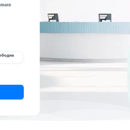
ояние
ободна